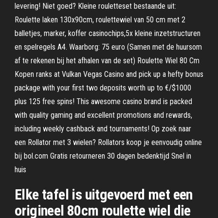
levering! Niet goed? Kleine rouletteset bestaande uit:
Roulette laken 130x90cm, roulettewiel van 50 cm met 2
balletjes, marker, koffer casinochips,5x kleine inzetstructuren
en spelregels A4. Waarborg: 75 euro (Samen met de huursom
af te rekenen bij het afhalen van de set) Roulette Wiel 80 Cm
Kopen ranks at Vulkan Vegas Casino and pick up a hefty bonus
package with your first two deposits worth up to €/$1000
plus 125 free spins! This awesome casino brand is packed
with quality gaming and excellent promotions and rewards,
including weekly cashback and tournaments! Op zoek naar
een Rollator met 3 wielen? Rollators koop je eenvoudig online
bij bol.com Gratis retourneren 30 dagen bedenktijd Snel in
huis
Elke tafel is uitgevoerd met een
origineel 80cm roulette wiel die